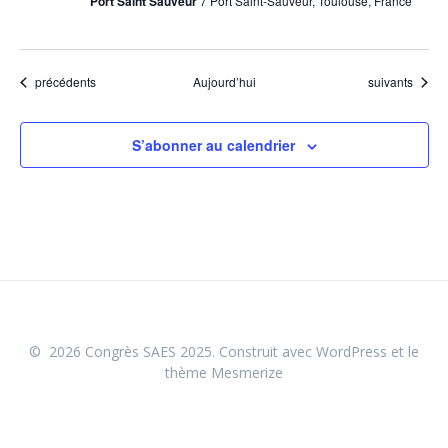
e
Port Saint Sauveur
7 Port Saint-Sauveur, Toulouse, France
s
É
Évènements
Évènements
précédents
Aujourd’hui
suivants
v
S’abonner au calendrier
è
n
e
m
e
© 2026 Congrès SAES 2025. Construit avec WordPress et le
n
thème Mesmerize
t