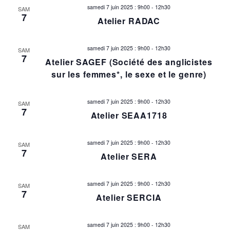
e
samedi 7 juin 2025 : 9h00
-
12h30
SAM
t
7
Atelier RADAC
r
i
o
c
samedi 7 juin 2025 : 9h00
-
12h30
SAM
7
n
Atelier SAGEF (Société des anglicistes
h
sur les femmes*, le sexe et le genre)
d
e
e
samedi 7 juin 2025 : 9h00
-
12h30
SAM
v
e
7
Atelier SEAA1718
u
t
e
samedi 7 juin 2025 : 9h00
-
12h30
SAM
7
n
Atelier SERA
s
É
a
samedi 7 juin 2025 : 9h00
-
12h30
SAM
v
7
v
Atelier SERCIA
è
i
n
samedi 7 juin 2025 : 9h00
-
12h30
SAM