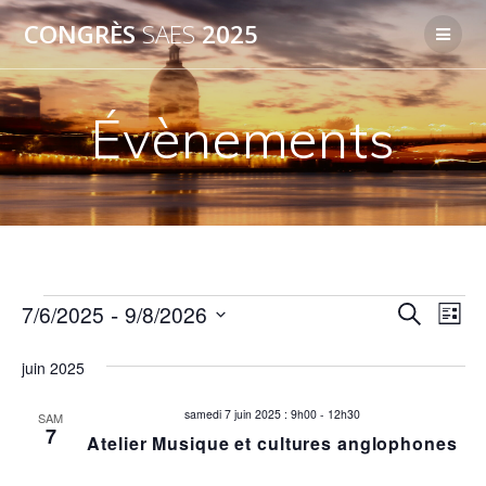
Passer
CONGRÈS
SAES
2025
au
contenu
Évènements
Évènements
R
 - 
7/6/2025
9/8/2026
N
Recherche
Liste
Sélectionnez
a
e
une
juin 2025
v
date.
c
i
samedi 7 juin 2025 : 9h00
-
12h30
SAM
7
Atelier Musique et cultures anglophones
h
g
a