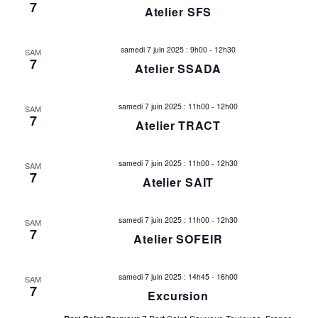
7
e
Atelier SFS
g
m
a
samedi 7 juin 2025 : 9h00
-
12h30
e
SAM
7
Atelier SSADA
t
n
t
i
samedi 7 juin 2025 : 11h00
-
12h00
SAM
7
Atelier TRACT
o
n
samedi 7 juin 2025 : 11h00
-
12h30
SAM
7
Atelier SAIT
d
e
samedi 7 juin 2025 : 11h00
-
12h30
SAM
7
Atelier SOFEIR
v
samedi 7 juin 2025 : 14h45
-
16h00
SAM
u
7
Excursion