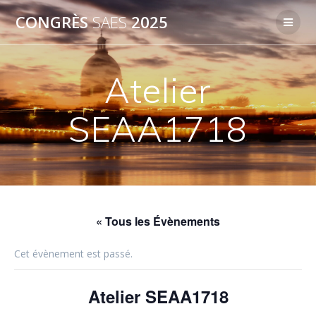
Passer
CONGRÈS
SAES
2025
au
contenu
Atelier
SEAA1718
« Tous les Évènements
Cet évènement est passé.
Atelier SEAA1718