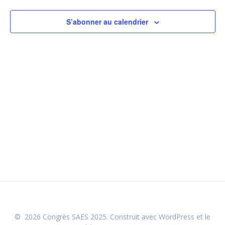
c
9
i
h
g
S’abonner au calendrier
août
a
e
t
2026
r
i
o
c
n
h
d
e
e
v
e
u
t
e
n
s
É
a
© 2026 Congrès SAES 2025. Construit avec WordPress et le
v