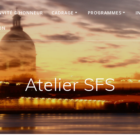
NVITÉ D’HONNEUR
CADRAGE
PROGRAMMES
I
ON
Atelier SFS