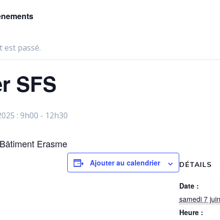
vènements
 est passé.
er SFS
2025 : 9h00
-
12h30
 Bâtiment Erasme
Ajouter au calendrier
DÉTAILS
Date :
samedi 7 jui
Heure :