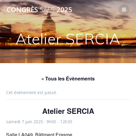
Passer
CONGRÈS
SAES
2025
au
contenu
Atelier SERCIA
« Tous les Évènements
Cet évènement est passé.
Atelier SERCIA
samedi 7 juin 2025 : 9h00
-
12h30
Salle LA049, Bâtiment Erasme