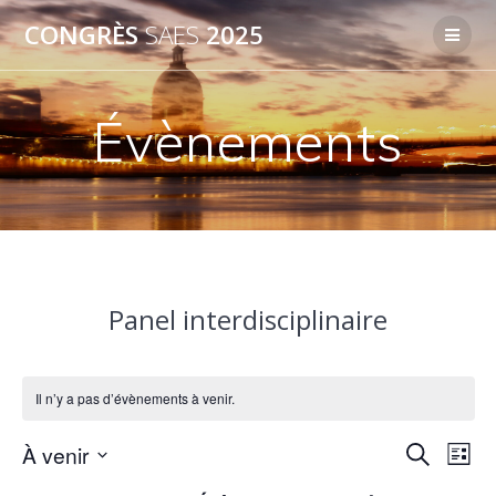
Passer
CONGRÈS
SAES
2025
au
contenu
Évènements
Panel interdisciplinaire
Il n’y a pas d’évènements à venir.
R
À venir
N
Recherche
Liste
Sélectionnez
a