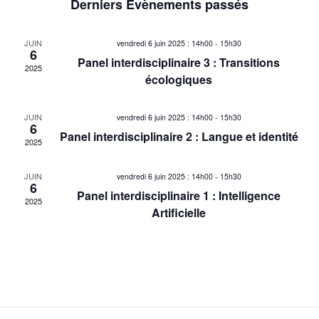
e
Derniers Évènements passés
une
v
date.
c
i
JUIN
vendredi 6 juin 2025 : 14h00
-
15h30
6
h
g
Panel interdisciplinaire 3 : Transitions
2025
écologiques
a
e
t
JUIN
r
vendredi 6 juin 2025 : 14h00
-
15h30
i
6
Panel interdisciplinaire 2 : Langue et identité
2025
o
c
n
JUIN
vendredi 6 juin 2025 : 14h00
-
15h30
h
6
d
Panel interdisciplinaire 1 : Intelligence
2025
e
Artificielle
e
v
e
u
t
e
n
s