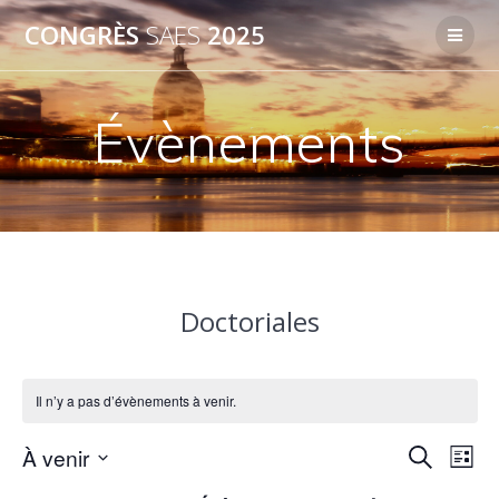
Passer
CONGRÈS
SAES
2025
au
contenu
Évènements
Doctoriales
Il n’y a pas d’évènements à venir.
R
À venir
N
Recherche
Liste
Sélectionnez
a