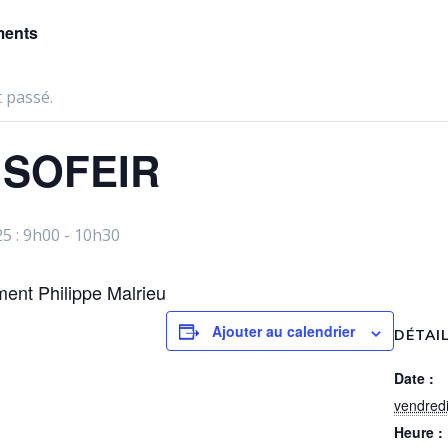
ments
 passé.
r SOFEIR
25 : 9h00
-
10h30
ment Philippe Malrieu
Ajouter au calendrier
DÉTAI
Date :
vendredi
Heure :