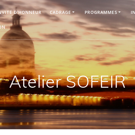
NVITÉ D’HONNEUR
CADRAGE
PROGRAMMES
I
ON
Atelier SOFEIR