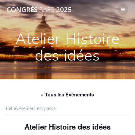
Passer
CONGRÈS
SAES
2025
au
contenu
Atelier Histoire
des idées
« Tous les Évènements
Cet évènement est passé.
Atelier Histoire des idées